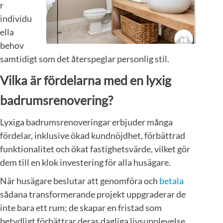
r
individu
ella
behov
samtidigt som det återspeglar personlig stil.
Vilka är fördelarna med en lyxig
badrumsrenovering?
Lyxiga badrumsrenoveringar erbjuder många
fördelar, inklusive ökad kundnöjdhet, förbättrad
funktionalitet och ökat fastighetsvärde, vilket gör
dem till en klok investering för alla husägare.
När husägare beslutar att genomföra och
betala
sådana transformerande projekt uppgraderar de
inte bara ett rum; de skapar en fristad som
betydligt förbättrar deras dagliga livsupplevelse.