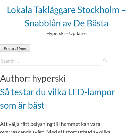
Skip
Lokala Takläggare Stockholm –
to
content
Snabblån av De Bästa
Hyperski – Updates
Primary Menu
Author:
hyperski
Så testar du vilka LED-lampor
som är bäst
Att välja rätt belysning till hemmet kan vara
överraskande svårt. Med ett stort utbud av olika