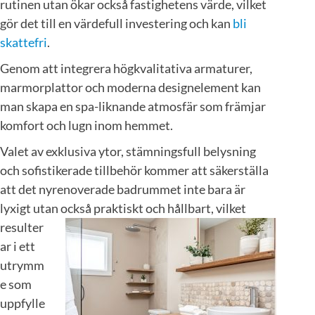
rutinen utan ökar också fastighetens värde, vilket
gör det till en värdefull investering och kan
bli
skattefri
.
Genom att integrera högkvalitativa armaturer,
marmorplattor och moderna designelement kan
man skapa en spa-liknande atmosfär som främjar
komfort och lugn inom hemmet.
Valet av exklusiva ytor, stämningsfull belysning
och sofistikerade tillbehör kommer att säkerställa
att det nyrenoverade badrummet inte bara är
lyxigt uta
n också praktiskt och hållbart, vilket
resulter
ar i ett
utrymm
e som
uppfylle