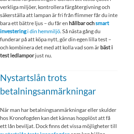
verkliga miljöer, kontrollera färgåtergivning och
säkerställa att lampan är fri från flimmer får du inte
bara ett bättre ljus – du får en
hållbar och
smart
investering
i din hemmiljö
. Så nästa gång du
funderar på att köpa nytt, gör din egen lilla test –
och kombinera det med att kolla vad som är
bäst i
test ledlampor
just nu.
Nystartslån trots
betalningsanmärkningar
När man har betalningsanmärkningar eller skulder
hos Kronofogden kan det kännas hopplöst att få
ett lån beviljat. Dock finns det vissa möjligheter till
nystartslån trots kronofogden
som kan hjälpa