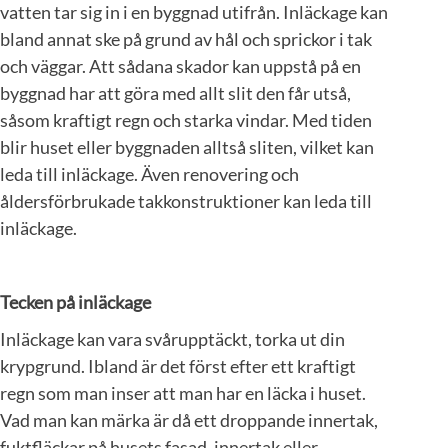
vatten tar sig in i en byggnad utifrån. Inläckage kan
bland annat ske på grund av hål och sprickor i tak
och väggar. Att sådana skador kan uppstå på en
byggnad har att göra med allt slit den får utså,
såsom kraftigt regn och starka vindar. Med tiden
blir huset eller byggnaden alltså sliten, vilket kan
leda till inläckage. Även renovering och
åldersförbrukade takkonstruktioner kan leda till
inläckage.
Tecken på inläckage
Inläckage kan vara svårupptäckt, torka ut din
krypgrund. Ibland är det först efter ett kraftigt
regn som man inser att man har en läcka i huset.
Vad man kan märka är då ett droppande innertak,
fuktfläckar på husets fasad, innertak eller