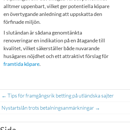
alltmer uppenbart, vilket ger potentiella köpare
en övertygande anledning att uppskatta den
förfinade miljön.
I slutändan är sådana genomtänkta
renoveringar en indikation på en åtagande till
kvalitet, vilket säkerställer både nuvarande
husägares nöjdhet och ett attraktivt förslag för
framtida köpare
.
Post
←
 Tips för framgångsrik betting på utländska sajter
navigation
Nystartslån trots betalningsanmärkningar 
→
Sida