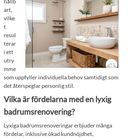
hållb
art,
vilke
t
resul
terar
i ett
utry
mme
som uppfyller individuella behov samtidigt som
det återspeglar personlig stil.
Vilka är fördelarna med en lyxig
badrumsrenovering?
Lyxiga badrumsrenoveringar erbjuder många
fördelar, inklusive ökad kundnöjdhet,